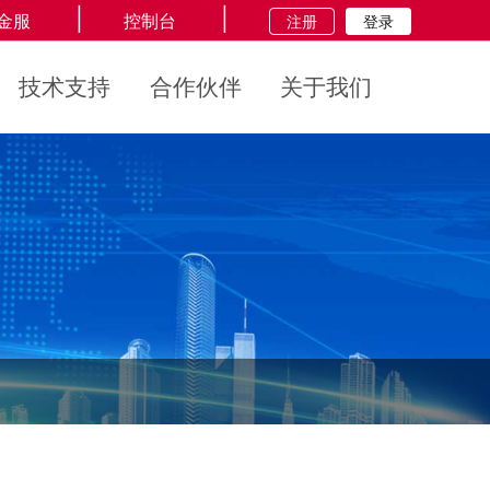
|
|
金服
控制台
注册
登录
技术支持
合作伙伴
关于我们
11种方针详解
了解更多信息
联系我们
"全球统一服务热线："
400-
690-5568