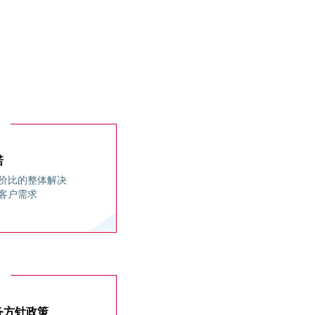
E-mail:
ceo@aodun.com.cn
QQ:
1216566672
售后及服务
售后服务热线：
400-690-
诺
5568
价比的整体解决
售后技术支持
客户需求
QQ:
8009905568
E-mail:
zhuboshuo@aodun.com.cn
联系我们
务方针政策