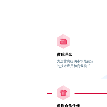
傲盾云高防技术支持中心主要由400客服中心、技术中心和安全服
务部构成。7*24*365负责傲盾云各系列产品的售前、售中、售后整
个部署周期的现场服务及技术支持服务
合作客户展示
增值电信服务商
基础电信运营商
傲盾理念
云计算
行业门户
为运营商提供市场最前沿
的技术应用和商业模式
游戏行业
电商行业
视频行业
政府国企
公司介绍
企业文
傲盾合作伙伴