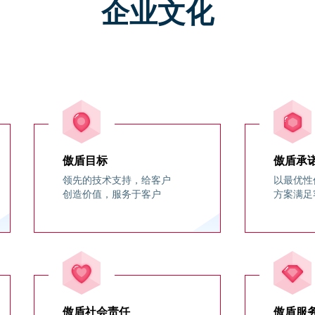
企业文化
远程技术支持
安全值守
服务质量监督
策略调整
客户售前支持
成为渠道伙伴
客服01
渠道政策
傲盾目标
傲盾承
客服02
培训体系
领先的技术支持，给客户
以最优性
创造价值，服务于客户
方案满足
客服03
合作咨询与申请
客服04
化
新闻中心
傲盾社会责任
傲盾服