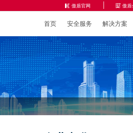
反欺诈（待更新）
|
傲盾官网
傲盾
域名防御
视/防御
首页
安全服务
解决方案
大流量攻击
商/防御
防御资讯
何为DDoS攻击？DDoS防御的
售后服务
技术服务
售前咨询
安全巡检