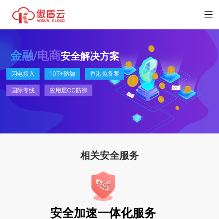
金融/电商
安全解决方案
闪电接入
10T+防御
香港免备案
国际专线
应用层CC防御
相关安全服务
安全加速一体化服务