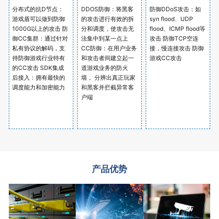
分布式的抗D节点：
DDOS防御：将黑客
防御DDoS攻击：如
游戏盾可以做到防御
的攻击进行有效的拆
syn flood、UDP
1000G以上的攻击 防
分和调度，使攻击无
flood、ICMP flood等
御CC集群：通过针对
法集中到某一点上
攻击 防御TCP空连
私有协议的解码，支
CC防御：在用户业务
接，慢连接攻击 防御
持防御游戏行业特有
和攻击者间建立起一
游戏CC攻击
的CC攻击 SDK集成
道游戏业务的防火
后接入：拥有最快的
墙， 分辨出真正玩家
调度能力和加密能力
和黑客并拦截异常客
户端
产品优势