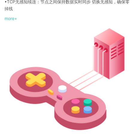
•
TCP无感知续连：节点之间保持数据实时同步 切换无感知，确保零
掉线
•
more+
支持各种客户端：支持WINDOWS、IOS、安卓等各种客户端
•
显玩家真实IP：多种玩家真实IP显示方式灵活方便，可根据实际情
况自主选择
•
无视网络攻击：DDOS防御无上限，不管多少GCC零误封，不管多
少肉鸡
•
提供实时精准的流量图，使您可以及时、准确地获得当前受攻击状
态与详情
•
接入维护简单：接入简单，一次接入永久受益维护方便，只需维护
数据源机
•
智能加速：客户端自动识别节点通讯质量确保用户连接最快节点