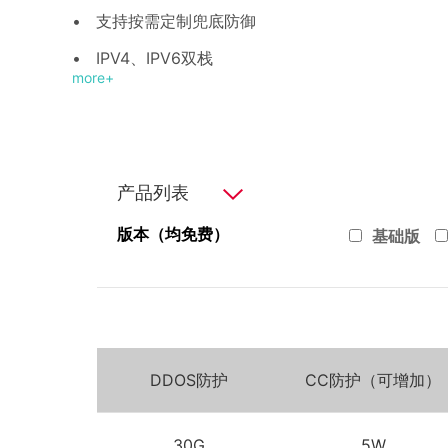
•
支持按需定制兜底防御
•
IPV4、IPV6双栈
more+
•
多重灾备机制
傲盾云高防技术支持中心主要由400客服中心、技术中心和安全服
务部构成。7*24*365负责傲盾云各系列产品的售前、售中、售后整
个部署周期的现场服务及技术支持服务
•
运营商缓存刷新
合作客户展示
•
按需定制
产品列表
增值电信服务商
基础电信运营商
版本（均免费）
基础版
云计算
行业门户
游戏行业
电商行业
视频行业
政府国企
DDOS防护
CC防护（可增加）
公司介绍
企业文
30G
5W