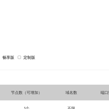
远程技术支持
安全值守
服务质量监督
策略调整
客户售前支持
成为渠道伙伴
客服01
渠道政策
畅享版
定制版
客服02
培训体系
客服03
合作咨询与申请
客服04
节点数（可增加）
域名数
端口
化
新闻中心
1个
不限