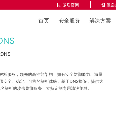
反欺诈（待更新）
|
傲盾官网
傲盾
域名防御
视/防御
首页
安全服务
解决方案
大流量攻击
商/防御
防御资讯
DNS
DNS
S解析服务，领先的高性能架构，拥有安全防御能力、海量
何为DDoS攻击？DDoS防御的
供安全、稳定、可靠的解析体验。基于DNS接管，提供大
针对域名解析的攻击防御服务，支持定制专用清洗集群。
售后服务
技术服务
售前咨询
安全巡检