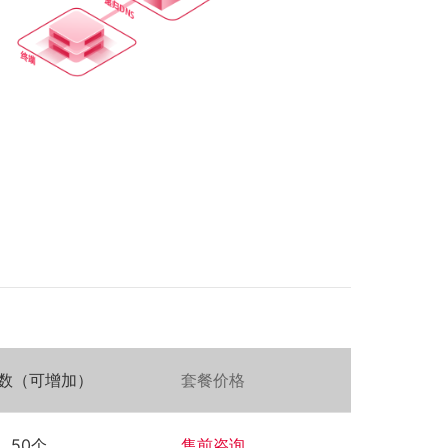
E-mail:
ceo@aodun.com.cn
QQ:
1216566672
售后及服务
售后服务热线：
400-690-
5568
售后技术支持
QQ:
8009905568
E-mail:
zhuboshuo@aodun.com.cn
数（可增加）
套餐价格
联系我们
50个
售前咨询