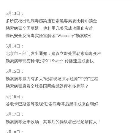
5月13日：
多所院校出现病毒感染遭勒索黑客索要比特币赎金
勒索病毒全国蔓延，他利用几美元成功阻止灾难
腾讯安全反病毒实验室解读“Wannacry”勒索软件
5月14日：
北京市三部门发出通知：建议立即处置勒索病毒变种
勒索病毒现变种:取消Kill Switch 传播速度或更快
5月15日：
勒索病毒威力有多大?记者现场演示还原"中招"过程
勒索病毒席卷全球美国网络武器库有多脆弱？
5月16日：
谷歌卡巴斯基等发现:勒索病毒幕后黑手或来自朝鲜
5月17日：
勒索病毒还未收场，其幕后的操纵者已经足够惊人！
5月18日：